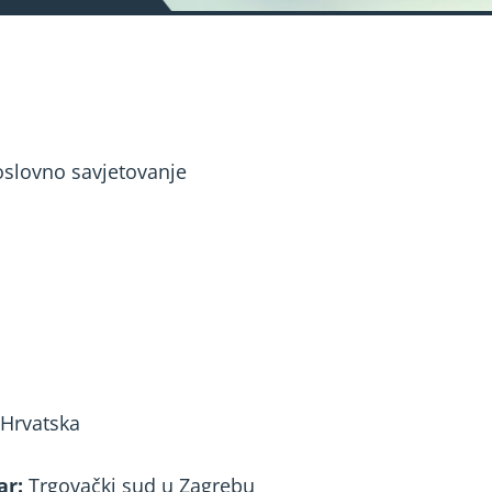
poslovno savjetovanje
 Hrvatska
ar:
Trgovački sud u Zagrebu