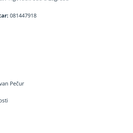
tar:
081447918
Ivan Pečur
osti