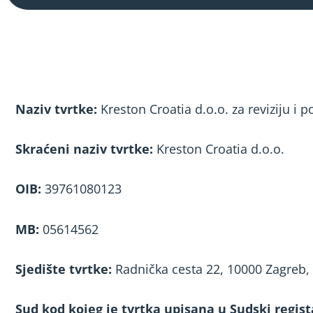
Naziv tvrtke:
Kreston Croatia d.o.o. za reviziju i 
Skraćeni naziv tvrtke:
Kreston Croatia d.o.o.
OIB:
39761080123
MB:
05614562
Sjedište tvrtke:
Radnička cesta 22, 10000 Zagreb,
Sud kod kojeg je tvrtka upisana u Sudski regist