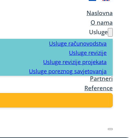
Naslovna
O nama
Usluge
Usluge računovodstva
Usluge revizije
Usluge revizije projekata
Usluge poreznog savjetovanja
Partneri
Reference